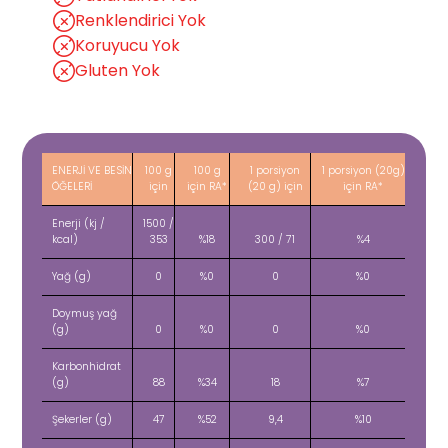
Renklendirici Yok
Koruyucu Yok
Gluten Yok
ENERJİ VE BESİN
100 g
100 g
1 porsiyon
1 porsiyon (20g)
ÖĞELERİ
için
için RA*
(20 g) için
için RA*
Enerji (kj /
1500 /
kcal)
353
%18
300 / 71
%4
Yağ (g)
0
%0
0
%0
Doymuş yağ
(g)
0
%0
0
%0
Karbonhidrat
(g)
88
%34
18
%7
Şekerler (g)
47
%52
9,4
%10