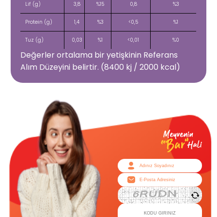
Lif (g)
3,8
%15
0,8
%3
Protein (g)
1,4
%3
<0,5
%1
Tuz (g)
0,03
%1
<0,01
%0
Değerler ortalama bir yetişkinin Referans
Alım Düzeyini belirtir. (8400 kj / 2000 kcal)