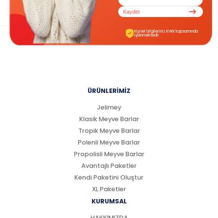
Kaydet
Kişisel bilgileriniz KVKK kapsamında
işlenmektedir.
ÜRÜNLERİMİZ
Jelimey
Klasik Meyve Barlar
Tropik Meyve Barlar
Polenli Meyve Barlar
Propolisli Meyve Barlar
Avantajlı Paketler
Kendi Paketini Oluştur
XL Paketler
KURUMSAL
HAKKIMIZDA