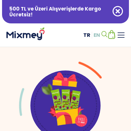
500 TL ve Üzeri Alışverişlerde Kargo
Ücretsiz!
TR
EN
Alışveriş Sepetiniz Boş