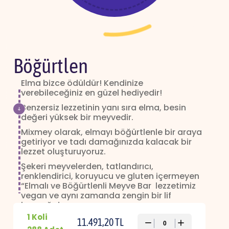
Böğürtlen
Elma bizce ödüldür! Kendinize
verebileceğiniz en güzel hediyedir!
Benzersiz lezzetinin yanı sıra elma, besin
değeri yüksek bir meyvedir.
Mixmey olarak, elmayı böğürtlenle bir araya
getiriyor ve tadı damağınızda kalacak bir
lezzet oluşturuyoruz.
Şekeri meyvelerden, tatlandırıcı,
renklendirici, koruyucu ve gluten içermeyen
“Elmalı ve Böğürtlenli Meyve Bar lezzetimiz
vegan ve aynı zamanda zengin bir lif
kaynağıdır.
1 Koli
Sporda, evde, iş yerinde, okulda Mixmey her
11.491,20 TL