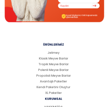
Kaydet
Kişisel bilgileriniz KVKK kapsamında
işlenmektedir.
ÜRÜNLERİMİZ
Jelimey
Klasik Meyve Barlar
Tropik Meyve Barlar
Polenli Meyve Barlar
Propolisli Meyve Barlar
Avantajlı Paketler
Kendi Paketini Oluştur
XL Paketler
KURUMSAL
HAKKIMIZDA