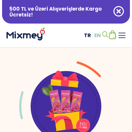
500 TL ve Üzeri Alışverişlerde Kargo
Ücretsiz!
TR
EN
Alışveriş Sepetiniz Boş