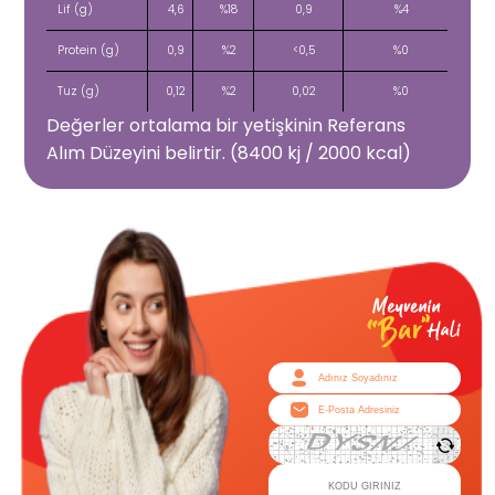
Lif (g)
4,6
%18
0,9
%4
Protein (g)
0,9
%2
<0,5
%0
Tuz (g)
0,12
%2
0,02
%0
Değerler ortalama bir yetişkinin Referans
Alım Düzeyini belirtir. (8400 kj / 2000 kcal)