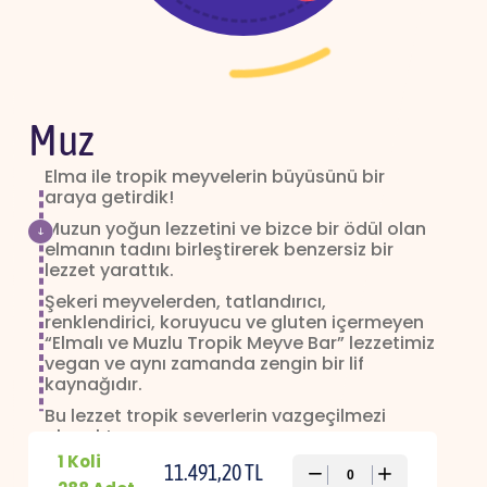
Muz
Elma ile tropik meyvelerin büyüsünü bir
araya getirdik!
Muzun yoğun lezzetini ve bizce bir ödül olan
elmanın tadını birleştirerek benzersiz bir
lezzet yarattık.
Şekeri meyvelerden, tatlandırıcı,
renklendirici, koruyucu ve gluten içermeyen
“Elmalı ve Muzlu Tropik Meyve Bar” lezzetimiz
vegan ve aynı zamanda zengin bir lif
kaynağıdır.
Bu lezzet tropik severlerin vazgeçilmezi
olacak!
1 Koli
11.491,20 TL