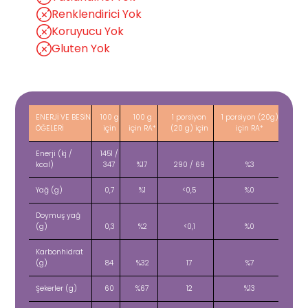
Renklendirici Yok
Koruyucu Yok
Gluten Yok
ENERJİ VE BESİN
100 g
100 g
1 porsiyon
1 porsiyon (20g)
ÖĞELERİ
için
için RA*
(20 g) için
için RA*
Enerji (kj /
1451 /
kcal)
347
%17
290 / 69
%3
Yağ (g)
0,7
%1
<0,5
%0
Doymuş yağ
(g)
0,3
%2
<0,1
%0
Karbonhidrat
(g)
84
%32
17
%7
Şekerler (g)
60
%67
12
%13