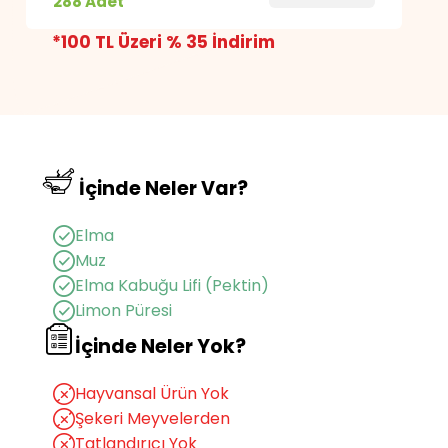
288 Adet
İçindekiler
: Elma (%92,5), muz (%5), kıvam
artırıcı (pektin), limon püresi, doğal aroma
*100 TL Üzeri % 35 İndirim
verici (muz)
Muhafaza Koşulu
: Serin ve rutubetsiz
ortamda saklayınız.
Net
Miktar
: 5760 g
Raf Ömrü
: 15 Ay
1
Paket
= 20 g / 69 kcal
İçinde Neler Var?
Elma
Muz
Elma Kabuğu Lifi (Pektin)
Limon Püresi
İçinde Neler Yok?
Hayvansal Ürün Yok
Şekeri Meyvelerden
Tatlandırıcı Yok