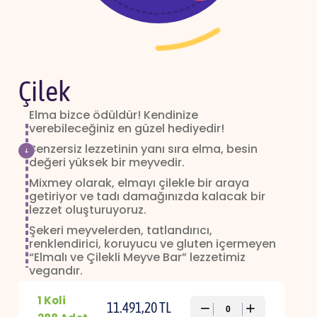
Çilek
Elma bizce ödüldür! Kendinize
verebileceğiniz en güzel hediyedir!
Benzersiz lezzetinin yanı sıra elma, besin
değeri yüksek bir meyvedir.
Mixmey olarak, elmayı çilekle bir araya
getiriyor ve tadı damağınızda kalacak bir
lezzet oluşturuyoruz.
Şekeri meyvelerden, tatlandırıcı,
renklendirici, koruyucu ve gluten içermeyen
“Elmalı ve Çilekli Meyve Bar” lezzetimiz
vegandır.
Sporda, evde, iş yerinde, okulda Mixmey her
1 Koli
zaman yanında! Mixmey meyvenin “Bar” hali.
11.491,20 TL