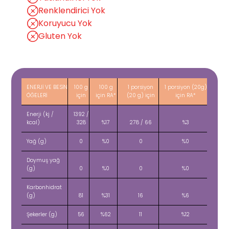
Renklendirici Yok
Koruyucu Yok
Gluten Yok
ENERJİ VE BESİN
100 g
100 g
1 porsiyon
1 porsiyon (20g)
ÖĞELERİ
için
için RA*
(20 g) için
için RA*
Enerji (kj /
1392 /
kcal)
328
%17
278 / 66
%3
Yağ (g)
0
%0
0
%0
Doymuş yağ
(g)
0
%0
0
%0
Karbonhidrat
(g)
81
%31
16
%6
Şekerler (g)
56
%62
11
%12