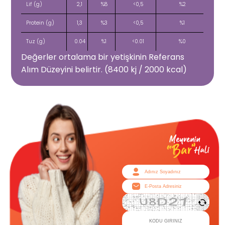
Lif (g)
2,1
%8
<0,5
%2
Protein (g)
1,3
%3
<0,5
%1
Tuz (g)
0.04
%1
<0.01
%0
Değerler ortalama bir yetişkinin Referans
Alım Düzeyini belirtir. (8400 kj / 2000 kcal)