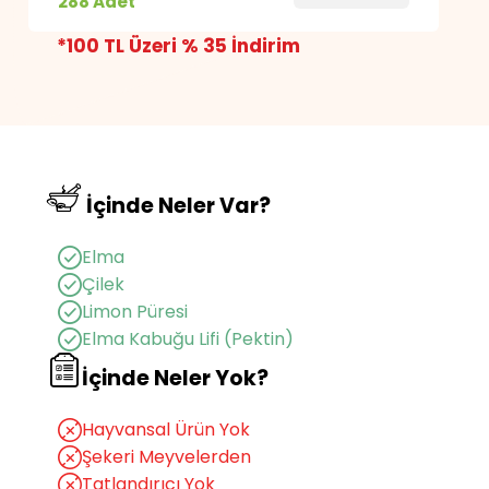
288 Adet
İçindekiler: Elma (%92,5), çilek (%5), kıvam
*100 TL Üzeri % 35 İndirim
artırıcı (pektin), limon püresi, doğal aroma
verici (çilek)
Muhafaza Koşulu: Serin ve kuru ortamda
muhafaza ediniz.
Net Miktar: 5760 g
Raf Ömrü: 15 Ay
İçinde Neler Var?
1 Paket = 20 g / 66 kcal
Elma
Çilek
Limon Püresi
Elma Kabuğu Lifi (Pektin)
İçinde Neler Yok?
Hayvansal Ürün Yok
Şekeri Meyvelerden
Tatlandırıcı Yok