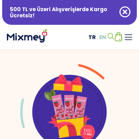
500 TL ve Üzeri Alışverişlerde Kargo
Ücretsiz!
TR
EN
Alışveriş Sepetiniz Boş