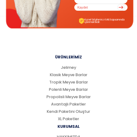
Kaydet
Kişisel bilgileriniz KVKK kapsamında
işlenmektedir.
ÜRÜNLERİMİZ
Jelimey
Klasik Meyve Barlar
Tropik Meyve Barlar
Polenli Meyve Barlar
Propolisli Meyve Barlar
Avantajlı Paketler
Kendi Paketini Oluştur
XL Paketler
KURUMSAL
HAKKIMIZDA