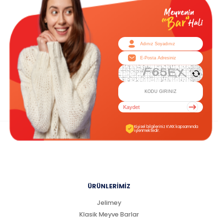
Kaydet
Kişisel bilgileriniz KVKK kapsamında
işlenmektedir.
ÜRÜNLERİMİZ
Jelimey
Klasik Meyve Barlar