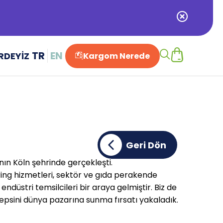
TR
EN
RDEYİZ
Kargom Nerede
Alışveriş Sepetiniz Boş
Geri Dön
nın Köln şehrinde gerçekleşti.
ring hizmetleri, sektör ve gıda perakende
ndüstri temsilcileri bir araya gelmiştir. Biz de
 hepsini dünya pazarına sunma fırsatı yakaladık.