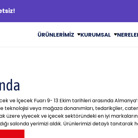
etsiz!
ÜRÜNLERİMİZ
KURUMSAL
NERELE
ında
ek ve İçecek Fuarı 9- 13 Ekim tarihleri arasında Almanya’
de teknolojisi veya mağaza donanımları, tedarikçiler, cate
lmak üzere yiyecek ve içecek sektöründeki en iyi markaların e
ldığı salonda yerimizi aldık. Ürünlerimizi detaylı tanıtarak