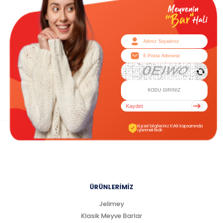
Kaydet
Kişisel bilgileriniz KVKK kapsamında
işlenmektedir.
ÜRÜNLERİMİZ
Jelimey
Klasik Meyve Barlar