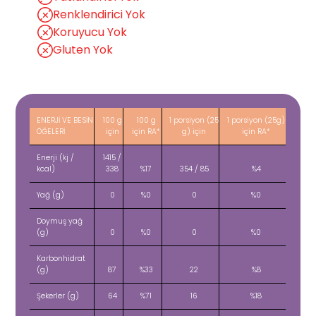
Renklendirici Yok
Koruyucu Yok
Gluten Yok
ENERJİ VE BESİN
100 g
100 g
1 porsiyon (25
1 porsiyon (25g)
ÖĞELERİ
için
için RA*
g) için
için RA*
Enerji (kj /
1415 /
kcal)
338
%17
354 / 85
%4
Yağ (g)
0
%0
0
%0
Doymuş yağ
(g)
0
%0
0
%0
Karbonhidrat
(g)
87
%33
22
%8
Şekerler (g)
64
%71
16
%18