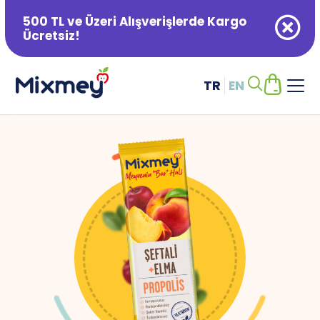
500 TL ve Üzeri Alışverişlerde Kargo
Ücretsiz!
TR
EN
Alışveriş Sepetiniz Boş