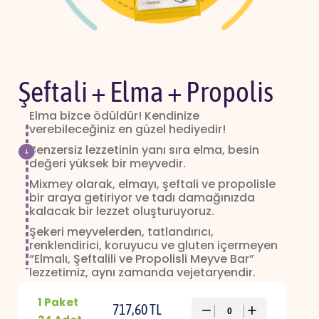
Şeftali + Elma + Propolis
Elma bizce ödüldür! Kendinize
verebileceğiniz en güzel hediyedir!
Benzersiz lezzetinin yanı sıra elma, besin
değeri yüksek bir meyvedir.
Mixmey olarak, elmayı, şeftali ve propolisle
bir araya getiriyor ve tadı damağınızda
kalacak bir lezzet oluşturuyoruz.
Şekeri meyvelerden, tatlandırıcı,
renklendirici, koruyucu ve gluten içermeyen
“Elmalı, Şeftalili ve Propolisli Meyve Bar”
lezzetimiz, aynı zamanda vejetaryendir.
Sporda, evde, iş yerinde, okulda Mixmey her
1 Paket
zaman yanında! Mixmey meyvenin “Bar” hali.
717,60 TL