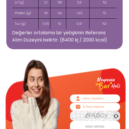
Lif (g)
2,1
%8
0,5
%2
Protein (g)
1.8
%4
<0,5
%1
Tuz (g)
0.05
%1
0,01
%0
Değerler ortalama bir yetişkinin Referans
Alım Düzeyini belirtir. (8400 kj / 2000 kcal)