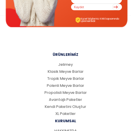
Kaydet
Kişisel bilgileriniz KVKK kapsamında
işlenmektedir.
ÜRÜNLERİMİZ
Jelimey
Klasik Meyve Barlar
Tropik Meyve Barlar
Polenli Meyve Barlar
Propolisli Meyve Barlar
Avantajlı Paketler
Kendi Paketini Oluştur
XL Paketler
KURUMSAL
HAKKIMIZDA